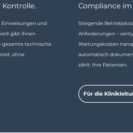
 Kontrolle.
Compliance im G
n, Einweisungen und
Steigende Betriebskos
are® gibt Ihnen
Anforderungen – ventys
re gesamte technische
Wartungskosten transp
ereit, ohne
automatisch dokumenti
zählt: Ihre Patienten.
Für die Klinikleit