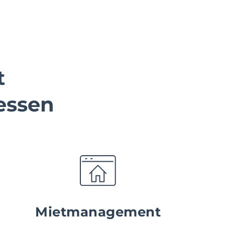
t
essen
Mietmanagement